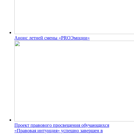
Анонс летней смены «PROЭмоции»
Проект правового просвещения обучающихся
«Правовая интуиция» успешно завершен в