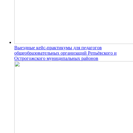
Выездные кейс-практикумы для педагогов
общеобразовательных организаций Репьёвского и
Острогожского муниципальных районов