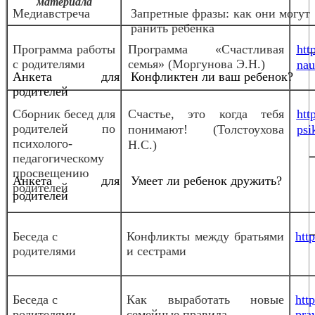
материала
Медиавстреча
Запретные фразы: как они могут
ранить ребенка
Программа работы
Программа «Счастливая
htt
с родителями
семья» (Моргунова Э.Н.)
nau
Анкета для
Конфликтен ли ваш ребенок?
родителей
Сборник бесед для
Счастье, это когда тебя
htt
родителей по
понимают! (Толстоухова
psi
психолого-
Н.С.)
педагогическому
просвещению
Анкета для
Умеет ли ребенок дружить?
родителей
родителей
Беседа с
Конфликты между братьями
htt
родителями
и сестрами
Беседа с
Как выработать новые
htt
родителями
семейные правила
pra