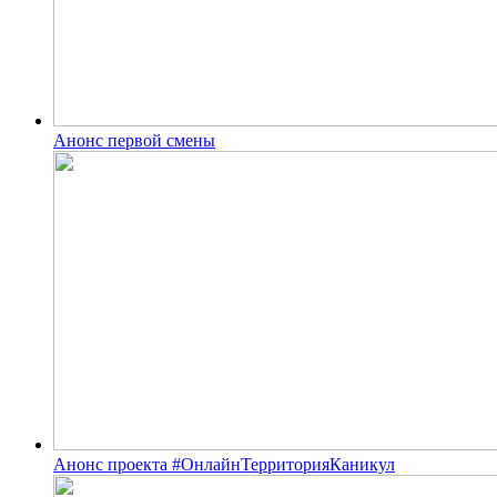
Анонс первой смены
Анонс проекта #ОнлайнТерриторияКаникул