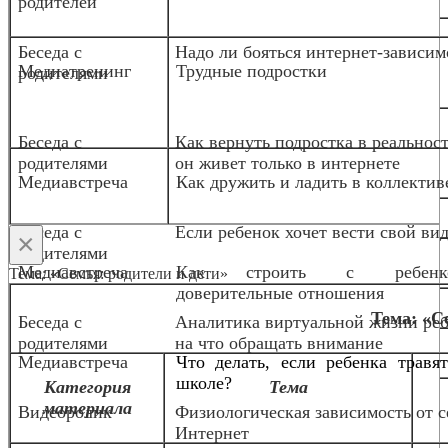
родителей
Беседа с
Надо ли бояться интернет-зависим
Медиа
тренинг
Трудные подростки
родителями
Беседа с
Как вернуть подростка в реальност
родителями
он живет только в интернете
Медиавстреча
Как дружить и ладить в коллектив
Беседа с
Если ребенок хочет вести свой вид
×
родителями
Медиавстреча
Как строить с ребенк
Тема: «Семья: родители и дети»
доверительные отношения
Тема: «С
Беседа с
Аналитика виртуальной жизни реб
родителями
на что обращать внимание
Медиавстреча
Что делать, если ребенка травя
школе?
Категория
Тема
материала
Видеоролик
Физиологическая зависимость от с
Интернет