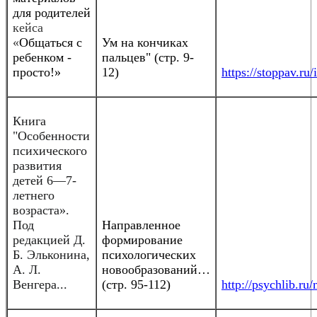
для родителей
кейса
«
Общаться с
Ум на кончиках
ребенком -
пальцев" (стр. 9-
просто!»
12)
https://stoppav.
Книга
"Особенности
психического
развития
детей 6—7-
летнего
возраста».
Под
Направленное
редакцией Д.
формирование
Б. Эльконина,
психологических
А. Л.
новообразований…
Венгера...
(стр. 95-112)
http://psychlib.r