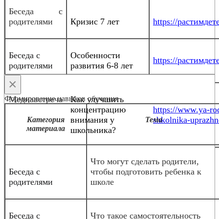
Беседа с
родителями
Кризис 7 лет
https://растимдете
Беседа с
Особенности
https://растимдете
родителями
развития 6-8 лет
×
Формирование навыков обучения
Медиавстреча
Как улучшить
концентрацию
https://www.ya-rod
внимания у
shkolnika-uprazhn
Категория
Тема
материала
школьника?
Что могут сделать родители,
Беседа с
чтобы подготовить ребенка к
родителями
школе
Беседа с
Что такое самостоятельность