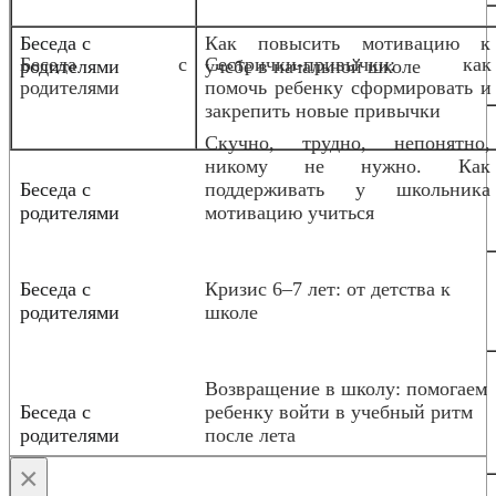
Беседа с
Как повысить мотивацию к
Беседа с
Сестрички-привычки: как
родителями
учебе в начальной школе
родителями
помочь ребенку сформировать и
закрепить новые привычки
Скучно, трудно, непонятно,
никому не нужно. Как
Беседа с
поддерживать у школьника
родителями
мотивацию учиться
Беседа с
Кризис 6–7 лет: от детства к
родителями
школе
Возвращение в школу: помогаем
Беседа с
ребенку войти в учебный ритм
родителями
после лета
×