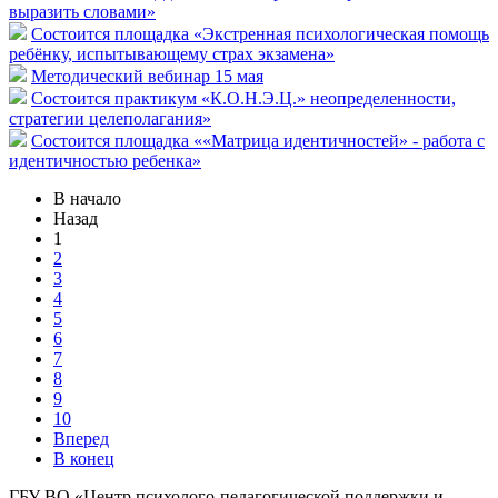
выразить словами»
Состоится площадка «Экстренная психологическая помощь
ребёнку, испытывающему страх экзамена»
Методический вебинар 15 мая
Состоится практикум «К.О.Н.Э.Ц.» неопределенности,
стратегии целеполагания»
Состоится площадка ««Матрица идентичностей» - работа с
идентичностью ребенка»
В начало
Назад
1
2
3
4
5
6
7
8
9
10
Вперед
В конец
ГБУ ВО «Центр психолого-педагогической поддержки и