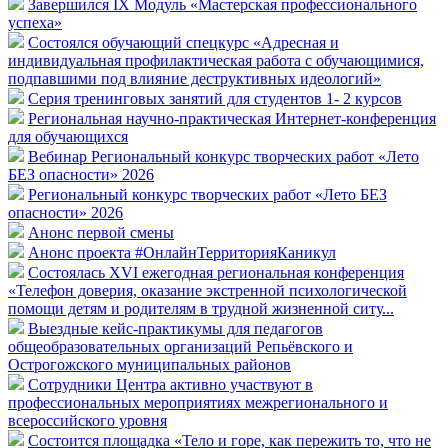
Завершился IX Модуль «Мастерская профессионального
успеха»
Состоялся обучающий спецкурс «Адресная и
индивидуальная профилактическая работа с обучающимися,
подпавшими под влияние деструктивных идеологий»
Серия тренинговых занятий для студентов 1- 2 курсов
Региональная научно-практическая Интернет-конференция
для обучающихся
Вебинар Региональный конкурс творческих работ «Лето
БЕЗ опасности» 2026
Региональный конкурс творческих работ «Лето БЕЗ
опасности» 2026
Анонс первой смены
Анонс проекта #ОнлайнТерриторияКаникул
Состоялась XVI ежегодная региональная конференция
«Телефон доверия, оказание экстренной психологической
помощи детям и родителям в трудной жизненной ситу...
Выездные кейс-практикумы для педагогов
общеобразовательных организаций Репьёвского и
Острогожского муниципальных районов
Сотрудники Центра активно участвуют в
профессиональных мероприятиях межрегионального и
всероссийского уровня
Состоится площадка «Тело и горе, как пережить то, что не