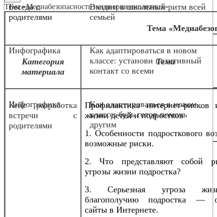
Беседа с
Входим в школьный ритм всей
Тема «Медиабезопасность несовершеннолетних»
родителями
семьей
Тема «Медиабезо
Инфографика
Как адаптироваться в новом
классе: установи позитивный
Категория
Тема
контакт со всеми
материала
Инфографика
Как адаптироваться в новом
Кейс разработка
Профилактика интернет-рисков 
классе: будь готов помочь
встречи с
жизни детей и подростков
другим
родителями
1. Особенности подросткового во
возможные риски.
2. Что представляют собой р
угрозы жизни подростка?
3. Серьезная угроза жи
благополучию подростка — о
сайты в Интернете.