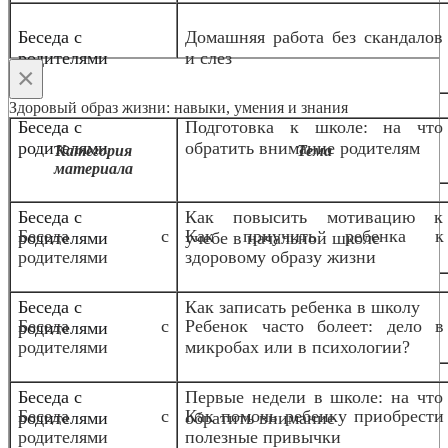
Беседа с
Домашняя работа без скандалов
родителями
и слез
×
Здоровый образ жизни: навыки, умения и знания
Беседа с
Подготовка к школе: на что
родителями
обратить внимание родителям
Категория
Тема
материала
Беседа с
Как повысить мотивацию к
Беседа с
Как приучить ребенка к
родителями
учебе в начальной школе
родителями
здоровому образу жизни
Беседа с
Как записать ребенка в школу
Беседа с
Ребенок часто болеет: дело в
родителями
родителями
микробах или в психологии?
Беседа с
Первые недели в школе: на что
Беседа с
Как помочь ребенку приобрести
родителями
обратить внимание
родителями
полезные привычки