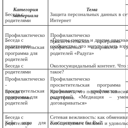
Категория
Тема
Беседа с
Защита персональных данных в се
материала
родителями
Интернет
Профилактическо
Профилактическо
Беседа с
«Группы смерти» и другие опасны
-
просветительская программа 
родителями
сообщества: что могут сделать взр
просветительская
профилактике конфликтов д
программа для
родителей «Радуга»
родителей
Беседа с
Околосуицидальный контент. Что 
родителями
такое?
Профилактическо
Профилактическо
-
просветительская программа 
просветительская
профилактике конфликтов д
Беседа с
Как понять, что подросток зависим
программа для
родителей «Медиация – умен
родителями
смартфона.
родителей
договариваться»
Беседа с
Сетевая вежливость: как обменива
Кейс игра для
Как поступили бы Вы?
родителями
сообщениями с пользой и удоволь