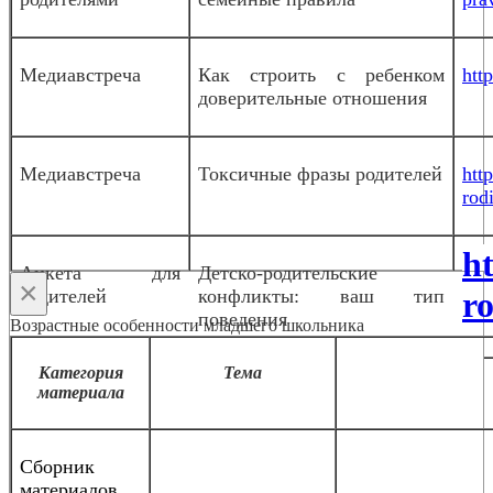
Медиавстреча
Как строить с ребенком
htt
доверительные отношения
Медиавстреча
Токсичные фразы родителей
htt
rodi
h
Анкета для
Детско-родительские
×
родителей
конфликты: ваш тип
ro
поведения
Возрастные особенности младшего школьника
Категория
Тема
материала
Сборник
материалов