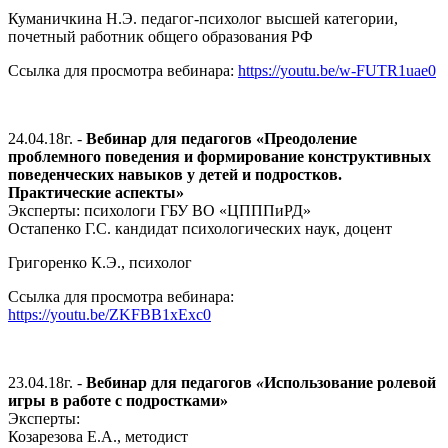
Куманичкина Н.Э. педагог-психолог высшей категории,
почетный работник общего образования РФ
Ссылка для просмотра вебинара:
https://youtu.be/w-FUTR1uae0
24.04.18г. -
Вебинар для педагогов «Преодоление
проблемного поведения и формирование конструктивных
поведенческих навыков у детей и подростков.
Практические аспекты»
Эксперты: психологи ГБУ ВО «ЦПППиРД»
Остапенко Г.С. кандидат психологических наук, доцент
Григоренко К.Э., психолог
Ссылка для просмотра вебинара:
https://youtu.be/ZKFBB1xExc0
23.04.18г. -
Вебинар для педагогов
«
Использование ролевой
игры в работе с подростками»
Эксперты:
Козарезова Е.А., методист