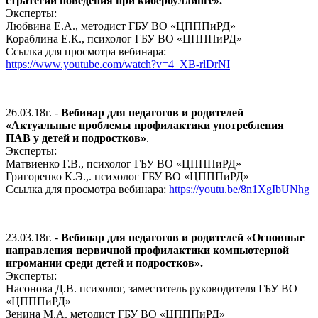
стратегии поведения при кибербуллинге».
Эксперты:
Любвина Е.А., методист ГБУ ВО «ЦПППиРД»
Кораблина Е.К., психолог ГБУ ВО «ЦПППиРД»
Ссылка для просмотра вебинара:
https://www.youtube.com/watch?v=4_XB-rlDrNI
26.03.18г. -
Вебинар для педагогов и родителей
«Актуальные проблемы профилактики употребления
ПАВ у детей и подростков»
.
Эксперты:
Матвиенко Г.В., психолог ГБУ ВО «ЦПППиРД»
Григоренко К.Э.,. психолог ГБУ ВО «ЦПППиРД»
Ссылка для просмотра вебинара:
https://youtu.be/8n1XgIbUNhg
23.03.18г. -
Вебинар для педагогов и родителей «Основные
направления первичной профилактики компьютерной
игромании среди детей и подростков».
Эксперты:
Насонова Д.В. психолог, заместитель руководителя ГБУ ВО
«ЦПППиРД»
Зенина М.А. методист ГБУ ВО «ЦПППиРД»