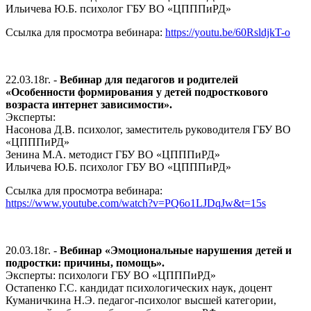
Ильичева Ю.Б. психолог ГБУ ВО «ЦПППиРД»
Ссылка для просмотра вебинара:
https://youtu.be/60RsldjkT-o
22.03.18г. -
Вебинар для педагогов и родителей
«Особенности формирования у детей подросткового
возраста интернет зависимости».
Эксперты:
Насонова Д.В. психолог, заместитель руководителя ГБУ ВО
«ЦПППиРД»
Зенина М.А. методист ГБУ ВО «ЦПППиРД»
Ильичева Ю.Б. психолог ГБУ ВО «ЦПППиРД»
Ссылка для просмотра вебинара:
https://www.youtube.com/watch?v=PQ6o1LJDqJw&t=15s
20.03.18г. -
Вебинар «Эмоциональные нарушения детей и
подростки: причины, помощь».
Эксперты: психологи ГБУ ВО «ЦПППиРД»
Остапенко Г.С. кандидат психологических наук, доцент
Куманичкина Н.Э. педагог-психолог высшей категории,