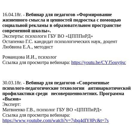
16.04.18г. -
Вебинар для педагогов «Формирование
жизненного смысла и ценностей подростка с помощью
социальной рекламы в образовательном пространстве
современной школы».
Эксперты: психологи ГБУ ВО «ЦПППиРД»
Остапенко Г.С. кандидат психологических наук, доцент
Любвина Е.А., методист
Романцова И.И., психолог
Ссылка для просмотра вебинара:
https://youtu.be/CYJ5ouytjsc
30.03.18г. -
Вебинар для педагогов «Современные
психолого-педагогические технологии антинаркотической
профилактики среди несовершеннолетних. Программа
«Вызов»
Эксперт:
Матвиенко Г.В., психолог ГБУ ВО «ЦПППиРД»
Ссылка для просмотра вебинара:
https://www.youtube.com/watch?v=7sbq4dIY8Pc&t=7s