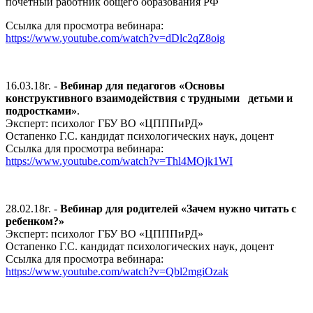
почетный работник общего образования РФ
Ссылка для просмотра вебинара:
https://www.youtube.com/watch?v=dDlc2qZ8oig
16.03.18г. -
Вебинар для педагогов «Основы
конструктивного взаимодействия с трудными детьми и
подростками»
.
Эксперт: психолог ГБУ ВО «ЦПППиРД»
Остапенко Г.С. кандидат психологических наук, доцент
Ссылка для просмотра вебинара:
https://www.youtube.com/watch?v=Thl4MOjk1WI
28.02.18г. -
Вебинар для родителей «Зачем нужно читать с
ребенком?»
Эксперт: психолог ГБУ ВО «ЦПППиРД»
Остапенко Г.С. кандидат психологических наук, доцент
Ссылка для просмотра вебинара:
https://www.youtube.com/watch?v=Qbl2mgiOzak