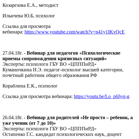
Козарезова Е.А., методист
Ильичева Ю.Б, психолог
Ссылка для просмотра
вебинара:
https://www.youtube.com/watch?v=n41y1IKvQcE
27.04.18г. -
Вебинар для педагогов «Психологические
приемы сопровождения кризисных ситуаций»
Эксперты: психологи ГБУ ВО «ЦПППиРД»
Куманичкина Н.Э. педагог-психолог высшей категории,
почетный работник общего образования РФ
Кораблина Е.К., психолог
Ссылка для просмотра вебинара:
https://youtu.be/Lo_p6Iysj-g
26.04.18г. -
Вебинар для родителей «Не просто – ребенок, а
уже ученик (от 7 до 10)»
Эксперты: психологи ГБУ ВО «ЦПППиРД»
Остапенко Г.С. кандидат психологических наук, доцент