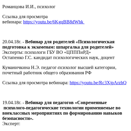
Романцова И.И., психолог
Ссылка для просмотра
вебинара:
https://youtu.be/6KgqBB8dWhk
20.04.18г. -
Вебинар для родителей
«
Психологическая
подготовка к экзаменам: шпаргалка для родителей»
Эксперты: психологи ГБУ ВО «ЦПППиРД»
Остапенко Г.С. кандидат психологических наук, доцент
Куманичкина Н.Э. педагог-психолог высшей категории,
почетный работник общего образования РФ
Ссылка для просмотра вебинара:
https://youtu.be/Rc3XjpArzhQ
19.04.18г. -
Вебинар для педагогов «Современные
психолого-педагогические технологии применяемые во
внеклассных мероприятиях по формированию навыков
безопасности».
Эксперт: