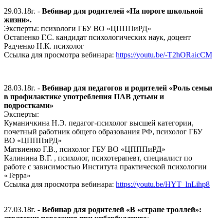
29.03.18г. -
Вебинар для родителей «На пороге школьной
жизни».
Эксперты: психологи ГБУ ВО «ЦПППиРД»
Остапенко Г.С. кандидат психологических наук, доцент
Радченко Н.К. психолог
Ссылка для просмотра вебинара:
https://youtu.be/-T2hORaicCM
28.03.18г. -
Вебинар для педагогов и родителей «Роль семьи
в профилактике употребления ПАВ детьми и
подростками»
Эксперты:
Куманичкина Н.Э. педагог-психолог высшей категории,
почетный работник общего образования РФ, психолог ГБУ
ВО «ЦПППиРД»
Матвиенко Г.В., психолог ГБУ ВО «ЦПППиРД»
Калинина В.Г. , психолог, психотерапевт, специалист по
работе с зависимостью Института практической психологии
«Терра»
Ссылка для просмотра вебинара:
https://youtu.be/HYT_lnLihp8
27.03.18г. -
Вебинар для родителей «
В «стране троллей»: