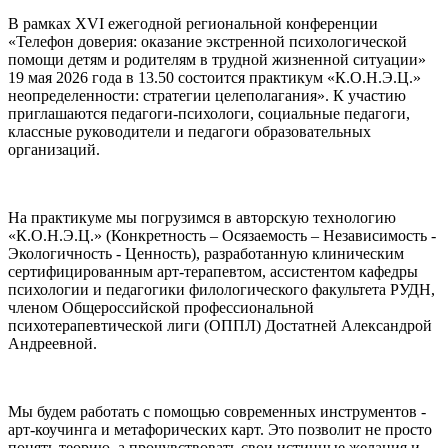
В рамках XVI ежегодной региональной конференции
«Телефон доверия: оказание экстренной психологической
помощи детям и родителям в трудной жизненной ситуации»
19 мая 2026 года в 13.50 состоится практикум «К.О.Н.Э.Ц.»
неопределенности: стратегии целеполагания». К участию
приглашаются педагоги-психологи, социальные педагоги,
классные руководители и педагоги образовательных
организаций.
На практикуме мы погрузимся в авторскую технологию
«К.О.Н.Э.Ц.» (Конкретность – Осязаемость – Независимость -
Экологичность - Ценность), разработанную клиническим
сертифицированным арт-терапевтом, ассистентом кафедры
психологии и педагогики филологического факультета РУДН,
членом Общероссийской профессиональной
психотерапевтической лиги (ОППЛ) Достатней Александрой
Андреевной.
Мы будем работать с помощью современных инструментов -
арт-коучинга и метафорических карт. Это позволит не просто
понять теорию, а прочувствовать свои истинные желания и