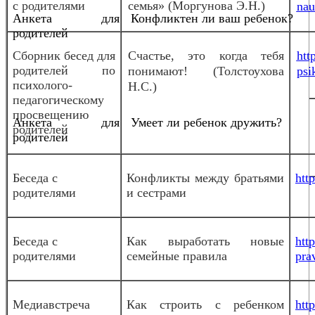
с родителями
семья» (Моргунова Э.Н.)
nau
Анкета для
Конфликтен ли ваш ребенок?
родителей
Сборник бесед для
Счастье, это когда тебя
htt
родителей по
понимают! (Толстоухова
psi
психолого-
Н.С.)
педагогическому
просвещению
Анкета для
Умеет ли ребенок дружить?
родителей
родителей
Беседа с
Конфликты между братьями
htt
родителями
и сестрами
Беседа с
Как выработать новые
htt
родителями
семейные правила
pra
Медиавстреча
Как строить с ребенком
htt