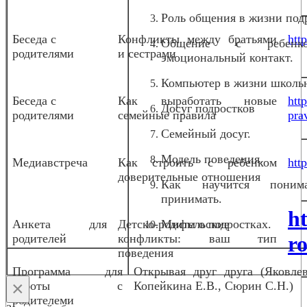
Роль общения в жизни под
Беседа с
Конфликты между братьями
htt
Общение с ребен
родителями
и сестрами
эмоциональный контакт.
Компьютер в жизни школь
Беседа с
Как выработать новые
htt
Досуг подростков
родителями
семейные правила
pra
Семейный досуг.
Модель поведения.
Медиавстреча
Как строить с ребенком
htt
доверительные отношения
Как научится пони
принимать.
h
Анкета для
Детско-родительские
Мифы о подростках.
родителей
конфликты: ваш тип
ro
поведения
Программа для
Открывая друг друга (Яковлев
×
работы с
Копейкина Е.В., Сюрин С.Н.)
родителеми