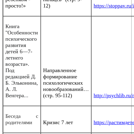
просто!»
12)
https://stoppav.
Книга
"Особенности
психического
развития
детей 6—7-
летнего
возраста».
Под
Направленное
редакцией Д.
формирование
Б. Эльконина,
психологических
А. Л.
новообразований…
Венгера...
(стр. 95-112)
http://psychlib.r
Беседа с
родителями
Кризис 7 лет
https://растимдете