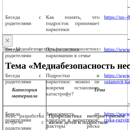
Беседа с
Как понять, что
https://xn--
родителями
подросток принимает
наркотики
×
Тема «Медиабезопасность несовершеннолетних»
Беседа с
Профилактика
https://www.
родителями
наркомании в семье
Тема «Медиабезопасность не
Беседа с
Подростки и
https://www
родителями
наркотики: можно ли
ostanovit-ka
вовремя остановить
Категория
Тема
катастрофу?
материала
Беседа с
Зависимость от
https://www.
Кейс разработка
Профилактика интернет-рисков
родителями
алкоголя и наркотиков:
riska-razvit
встречи с
жизни детей и подростков
факторы риска
родителями