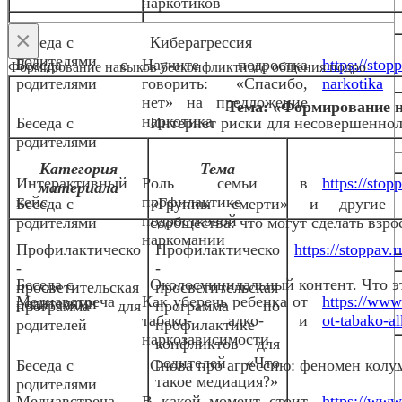
наркотиков
×
Беседа с
Киберагрессия
родителями
Беседа с
Научите подростка
https://stop
Формирование навыков бесконфликтного общения подро
родителями
говорить: «Спасибо,
narkotika
нет» на предложение
Тема: «Формирование 
наркотика
Беседа с
Интернет риски для несовершенно
родителями
Категория
Тема
Интерактивный
Роль семьи в
https://stop
материала
кейс
профилактике
Беседа с
«Группы смерти» и другие 
подростковой
родителями
сообщества: что могут сделать взро
наркомании
Профилактическо
Профилактическо
https://stoppav
-
-
Беседа с
Околосуицидальный контент. Что эт
просветительская
просветительская
Медиавстреча
Как уберечь ребенка от
https://www
родителями
программа для
программа по
табако- алко- и
ot-tabako-al
родителей
профилактике
наркозависимости
конфликтов для
родителей «Что
Беседа с
Снова про агрессию: феномен колу
такое медиация?»
родителями
Медиавстреча
В какой момент стоит
https://www