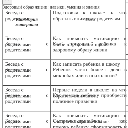
Здоровый образ жизни: навыки, умения и знания
Беседа с
Подготовка к школе: на что
родителями
обратить внимание родителям
Категория
Тема
материала
Беседа с
Как повысить мотивацию к
Беседа с
Как приучить ребенка к
родителями
учебе в начальной школе
родителями
здоровому образу жизни
Беседа с
Как записать ребенка в школу
Беседа с
Ребенок часто болеет: дело в
родителями
родителями
микробах или в психологии?
Беседа с
Первые недели в школе: на что
Беседа с
Как помочь ребенку приобрести
родителями
обратить внимание
родителями
полезные привычки
Беседа с
Как повысить мотивацию к
Беседа с
Сестрички-привычки: как
родителями
учебе в начальной школе
родителями
помочь ребенку сформировать и