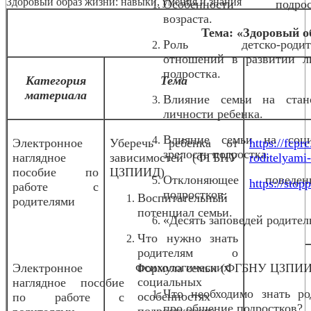
Здоровый образ жизни: навыки, умения и знания
Особенности подрост
возраста.
Тема: «Здоровый о
Роль детско-родите
отношений в развитии л
подростка.
Категория
Тема
материала
Влияние семьи на стан
личности ребенка.
Влияние семьи на соц
Электронное
Уберечь ребенка от
https://fcpr
зрелость подростка.
наглядное
зависимостей (ФГБНУ
roditelyami
пособие по
ЦЗПИИД)
Отклоняющее повед
https://stopp
работе с
подростков.
Воспитательный
родителями
потенциал семьи.
«Десять заповедей родител
Что нужно знать
родителям о
психологических
Электронное
Формула семьи (ФГБНУ ЦЗПИ
социальных
наглядное пособие
Что необходимо знать ро
особенностях
по работе с
про общение подростков?
подросткового