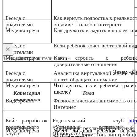
Беседа с
Как вернуть подростка в реальност
родителями
он живет только в интернете
Медиавстреча
Как дружить и ладить в коллектив
Беседа с
Если ребенок хочет вести свой вид
×
родителями
Медиавстреча
Как строить с ребенк
Тема: «Семья: родители и дети»
доверительные отношения
Тема: «С
Беседа с
Аналитика виртуальной жизни реб
родителями
на что обращать внимание
Медиавстреча
Что делать, если ребенка травя
школе?
Категория
Тема
материала
Видеоролик
Физиологическая зависимость от с
Интернет
Кейс разработок
Родительский клуб
http
родительского
«Успешные родители»
Видеоролик
Социальная реклама "Безопасный
Медиавстреча
Умеет ли ваш ребенок выража
клуба
(Попова А.О.)
интернет - детям" (онлайн груминг
свои чувства?