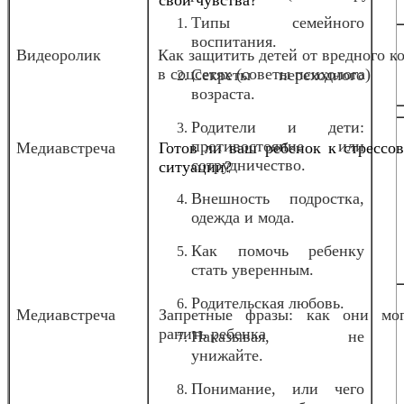
Типы семейного
воспитания.
Видеоролик
Как защитить детей от вредного к
в соцсетях (советы психолога)
Секреты переходного
возраста.
Родители и дети:
противостояние или
Медиавстреча
Готов ли ваш ребенок к стрессо
сотрудничество.
ситуации?
Внешность подростка,
одежда и мода.
Как помочь ребенку
стать уверенным.
Родительская любовь.
Медиавстреча
Запретные фразы: как они мог
ранить ребенка
Наказывая, не
унижайте.
Понимание, или чего