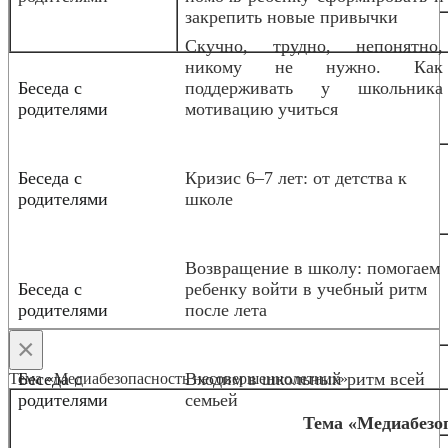
закрепить новые привычки
Скучно, трудно, непонятно,
никому не нужно. Как
Беседа с
поддерживать у школьника
родителями
мотивацию учиться
Беседа с
Кризис 6–7 лет: от детства к
родителями
школе
Возвращение в школу: помогаем
Беседа с
ребенку войти в учебный ритм
родителями
после лета
×
Беседа с
Входим в школьный ритм всей
Тема «Медиабезопасность несовершеннолетних»
родителями
семьей
Тема «Медиабезо