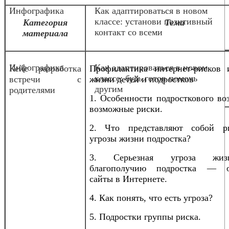
Инфографика
Как адаптироваться в новом
классе: установи позитивный
Категория
Тема
контакт со всеми
материала
Инфографика
Как адаптироваться в новом
Кейс разработка
Профилактика интернет-рисков 
классе: будь готов помочь
встречи с
жизни детей и подростков
другим
родителями
1. Особенности подросткового во
возможные риски.
2. Что представляют собой р
угрозы жизни подростка?
3. Серьезная угроза жи
благополучию подростка — о
сайты в Интернете.
4. Как понять, что есть угроза?
5. Подростки группы риска.