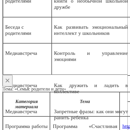
родителями
книги о необычной школьной
дружбе
Беседа с
Как развивать эмоциональный
родителями
интеллект у школьников
Медиавстреча
Контроль и управление
эмоциями
×
Медиавстреча
Как дружить и ладить в
Тема: «Семья: родители и дети»
коллективе
Категория
Тема
материала
Медиавстреча
Запретные фразы: как они могут
ранить ребенка
Программа работы
Программа «Счастливая
htt