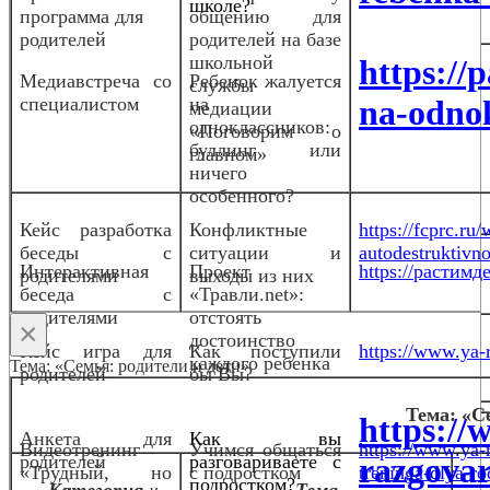
школе?
программа для
общению для
родителей
родителей на базе
школьной
https://
Медиавстреча со
Ребенок жалуется
службы
специалистом
на
na-odnok
медиации
одноклассников:
«Поговорим о
буллинг или
главном»
ничего
особенного?
Кейс разработка
Конфликтные
https://fcprc.ru
беседы с
ситуации и
autodestruktivn
Интерактивная
Проект
https://растимде
родителями
выходы из них
беседа с
«Травли.net»:
родителями
отстоять
×
достоинство
Кейс игра для
Как поступили
https://www.ya-r
каждого ребенка
Тема: «Семья: родители и дети»
родителей
бы Вы?
Тема: «С
https://
Анкета для
Как вы
Видеотренинг
Учимся общаться
https://www.ya-
родителей
разговариваете с
razgovar
«Трудный, но
с подростком
treninga-dlya-r
подростком?
Категория
Тема