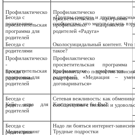
Профилактическо
Профилактическо
Беседа с
«Группы смерти» и другие опасны
-
просветительская программа 
родителями
сообщества: что могут сделать взр
просветительская
профилактике конфликтов д
программа для
родителей «Радуга»
родителей
Беседа с
Околосуицидальный контент. Что 
родителями
такое?
Профилактическо
Профилактическо
-
просветительская программа 
просветительская
профилактике конфликтов д
Беседа с
Как понять, что подросток зависим
программа для
родителей «Медиация – умен
родителями
смартфона.
родителей
договариваться»
Беседа с
Сетевая вежливость: как обменива
Кейс игра для
Как поступили бы Вы?
родителями
сообщениями с пользой и удоволь
родителей
Беседа с
Надо ли бояться интернет-зависим
Медиа
тренинг
Трудные подростки
родителями