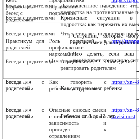
Беседа с родителями
Делинквентное поведение: что
разработок
наркомании у
подростка на противоправные п
бесед с
подростков
Беседа с родителями
Кризисные ситуации в
родителями
подростка: как пережить их вме
Беседа с родителями
Что заставляет подростков риск
Ситуации, которые мог
Практикум для
Роль родителей в
http://stopp
кризисными для подростка
родителей
профилактике
Что делать, если ваш 
наркомании
переживает кризисную сит
(Толстоухова Н.С.)
Беседа с родителями
Асоциальное поведени
реагировать родителям
Беседа для
Беседа с
Как говорить с
https://xn--
родителей
Как устроен мозг ребенка
родителями
ребенком о курении
Беседа для
Беседа с
Опасные снюсы: смеси
https://xn-
родителей
Ребенок от 8 до 13 лет
родителями
с никотином вызывают
zavisimost
зависимость и
приводят к
отравлениям