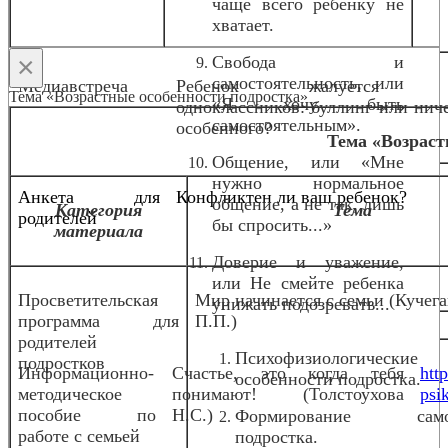
чаще всего ребенку не
хватает.
×
Свобода и
самостоятельность, или
Медиавстреча
Ребенок жалуется 
Тема «Возрастные особенности подростка»
«Я хочу быть
одноклассников: буллинг или нич
самостоятельным».
особенного?
о
Тема «Возраст
Общение, или «Мне
нужно нормальное
Анкета для
Конфликтен ли ваш ребенок?
общение, а не так, лишь
Категория
Тема
родителей
бы спросить...»
материала
Доверие и уважение,
или Не смейте ребенка
Просветительская
Мир начинается с семьи (Кучег
унижать подозревать...
программа для
П.П.)
родителей
Психофизиологические
подростков
Информационно-
Счастье, это когда тебя
htt
особенности подростка.
методическое
понимают! (Толстоухова
psi
пособие по
Н.С.)
Формирование само
работе с семьей
подростка.