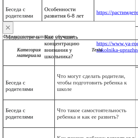
Беседа с
Особенности
https://растимдете
родителями
развития 6-8 лет
×
Формирование навыков обучения
Медиавстреча
Как улучшить
концентрацию
https://www.ya-rod
внимания у
shkolnika-uprazhn
Категория
Тема
материала
школьника?
Что могут сделать родители,
Беседа с
чтобы подготовить ребенка к
родителями
школе
Беседа с
Что такое самостоятельность
родителями
ребенка и как ее развить?
Как помочь ребенку вернуться в