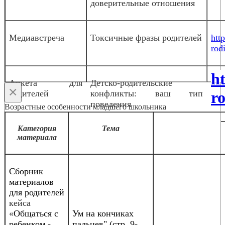
доверительные отношения
Медиавстреча
Токсичные фразы родителей
htt
rodi
h
Анкета для
Детско-родительские
×
родителей
конфликты: ваш тип
ro
поведения
Возрастные особенности младшего школьника
Категория
Тема
материала
Сборник
материалов
для родителей
кейса
«
Общаться с
Ум на кончиках
ребенком -
пальцев" (стр. 9-