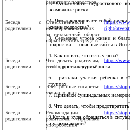
развития у подростков
1. Особенности подросткового во
возможные риски.
2. Что представляют собой риски 
Беседа с
Ответственность
https://www.
жизни подростка?
родителями
несовершеннолетних
right/otvet
за незаконный оборот
3. Серьезная угроза жизни и благ
наркотических средств
подростка — опасные сайты в Инте
4. Как понять, что есть угроза?
Беседа с
Что делать родителям,
https://www.
родителями
если подросток курит?
5. Подростки группы риска.
6. Признаки участия ребенка в «
группах.
Беседа с
Электронные сигареты:
https://sto
родителями
что надо знать
7. Признаки суицидальных намерен
8. Что делать, чтобы предотвратить
Беседа с
Рекомендации
https://stop
9.Когда и куда обращаться в ситуа
родителями
родителям. Признаки
и угрозы жизни?
употребления