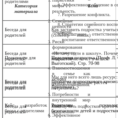
родителями
Эффективное общение в с
мифы и
Категория
Тема
реальность.
материала
Разрешение конфликта.
Семейные
Стратегии семейного восп
ценности и
Беседа для
Как заставить подростка учитьс
традиции.
Воспитание ответствен
родителей
(спойлер — никак)
воспитание ответственнос
Риски
формирования
зависимого
Беседа для
«Не хочу идти в школу». Почем
Практикум для
Педология подростка (Проф. Л. 
поведения.
родителей
подросток не хочет учиться?
родителей
Выготский). Стр. 70-98
Взаимоотношения
в семье как
Мы для него всего лишь ресурс:
основа
Беседа для
Проблема подросткового кризис
Беседа для
делать, если в семье растет
взаимопонимания.
родителей
Прихожан)
родителей
потребитель?
Потребности и
внутренний мир
Кейс разработок
Родителям о психологи
подростка.
Беседа для
Как научить подростков критич
бесед с родителями
безопасности детей и подростко
родителей
мышлению
Эффективное