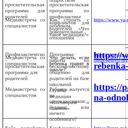
просветительская
просветительская
программа для
программа по
родителей
профилактике
Медиа
встреча со
Как строить с
https://www.ya-r
конфликтов для
специалистом
ребенком
родителей «Что
доверительные
такое медиация?»
отношения
https://w
Профилактическо
Программа
https://stoppav
Медиа
встреча со
Что делать, если
-
работы по
obshcheniyu-dlya
специалистом
ребенка травят в
rebenka-
просветительская
бесконфликтному
школе?
программа для
общению для
родителей
родителей на базе
школьной
https://
Медиавстреча со
Ребенок жалуется
службы
специалистом
на
na-odnok
медиации
одноклассников:
«Поговорим о
буллинг или
главном»
ничего
особенного?
Кейс разработка
Конфликтные
https://fcprc.ru