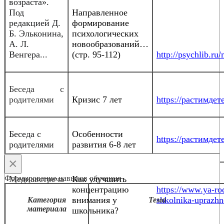
возраста».
Под
Направленное
редакцией Д.
формирование
Б. Эльконина,
психологических
А. Л.
новообразований…
Венгера...
(стр. 95-112)
http://psychlib.r
Беседа с
родителями
Кризис 7 лет
https://растимдете
Беседа с
Особенности
https://растимдете
родителями
развития 6-8 лет
×
Формирование навыков обучения
Медиавстреча
Как улучшить
концентрацию
https://www.ya-rod
внимания у
shkolnika-uprazhn
Категория
Тема
материала
школьника?