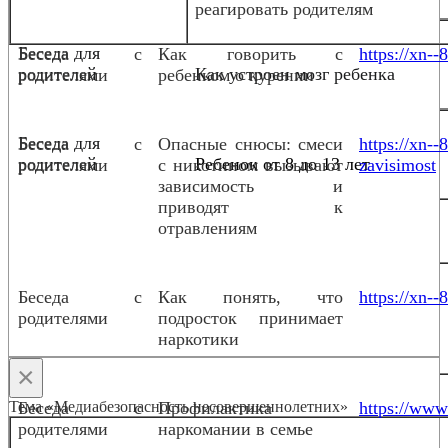
реагировать родителям
Беседа для
Беседа с
Как говорить с
https://xn--
родителей
Как устроен мозг ребенка
родителями
ребенком о курении
Беседа для
Беседа с
Опасные снюсы: смеси
https://xn-
родителей
Ребенок от 8 до 13 лет
родителями
с никотином вызывают
zavisimost
зависимость и
приводят к
отравлениям
Беседа с
Как понять, что
https://xn--
родителями
подросток принимает
наркотики
×
Тема «Медиабезопасность несовершеннолетних»
Беседа с
Профилактика
https://www.
родителями
наркомании в семье