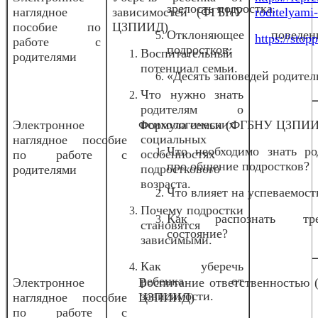
зрелость подростка.
наглядное
зависимостей (ФГБНУ
roditelyami
пособие по
ЦЗПИИД)
Отклоняющее повед
https://stopp
работе с
подростков.
Воспитательный
родителями
потенциал семьи.
«Десять заповедей родител
Что нужно знать
родителям о
психологических
Электронное
Формула семьи (ФГБНУ ЦЗПИ
социальных
наглядное пособие
Что необходимо знать ро
особенностях
по работе с
про общение подростков?
подросткового
родителями
возраста.
Что влияет на успеваемост
Почему подростки
Как распознать тре
становятся
состояние?
зависимыми.
Как уберечь
ребенка от
Электронное
Воспитание ответственностью
зависимости.
наглядное пособие
ЦЗПИИД)
по работе с