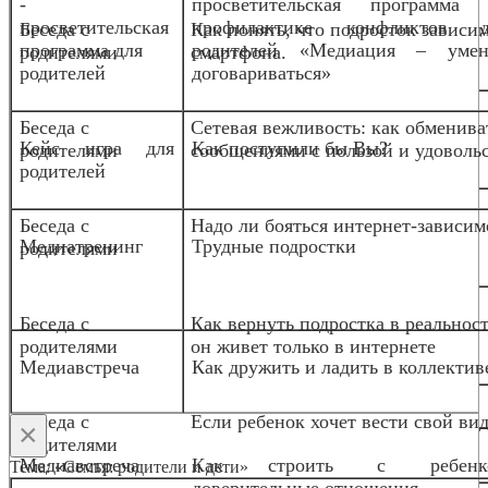
-
просветительская программа 
просветительская
профилактике конфликтов д
Беседа с
Как понять, что подросток зависим
программа для
родителей «Медиация – умен
родителями
смартфона.
родителей
договариваться»
Беседа с
Сетевая вежливость: как обменива
Кейс игра для
Как поступили бы Вы?
родителями
сообщениями с пользой и удоволь
родителей
Беседа с
Надо ли бояться интернет-зависим
Медиа
тренинг
Трудные подростки
родителями
Беседа с
Как вернуть подростка в реальност
родителями
он живет только в интернете
Медиавстреча
Как дружить и ладить в коллектив
Беседа с
Если ребенок хочет вести свой вид
×
родителями
Медиавстреча
Как строить с ребенк
Тема: «Семья: родители и дети»
доверительные отношения