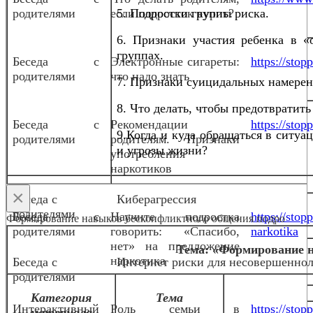
родителями
если подросток курит?
5. Подростки группы риска.
6. Признаки участия ребенка в «
группах.
Беседа с
Электронные сигареты:
https://sto
родителями
что надо знать
7. Признаки суицидальных намерен
8. Что делать, чтобы предотвратить
Беседа с
Рекомендации
https://stop
9.Когда и куда обращаться в ситуа
родителями
родителям. Признаки
и угрозы жизни?
употребления
наркотиков
×
Беседа с
Киберагрессия
родителями
Беседа с
Научите подростка
https://stop
Формирование навыков бесконфликтного общения подро
родителями
говорить: «Спасибо,
narkotika
нет» на предложение
Тема: «Формирование 
наркотика
Беседа с
Интернет риски для несовершенно
родителями
Категория
Тема
Интерактивный
Роль семьи в
https://stop
материала