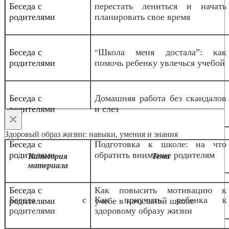
Беседа с
перестать лениться и начать
родителями
планировать свое время
Беседа с
Школа меня достала”: как
“
родителями
помочь ребенку увлечься учебой
Беседа с
Домашняя работа без скандалов
родителями
и слез
×
Здоровый образ жизни: навыки, умения и знания
Беседа с
Подготовка к школе: на что
родителями
обратить внимание родителям
Категория
Тема
материала
Беседа с
Как повысить мотивацию к
Беседа с
Как приучить ребенка к
родителями
учебе в начальной школе
родителями
здоровому образу жизни