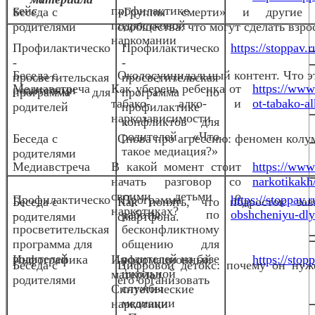
кейс
профилактике
Беседа с
«Группы смерти» и другие 
подростковой
родителями
сообщества: что могут сделать взро
наркомании
Профилактическо
Профилактическо
https://stoppav
-
-
Беседа с
Околосуицидальный контент. Что эт
просветительская
просветительская
Медиавстреча
Как уберечь ребенка от
https://www
родителями
программа для
программа по
табако- алко- и
ot-tabako-al
родителей
профилактике
наркозависимости
конфликтов для
родителей «Что
Беседа с
Снова про агрессию: феномен колу
такое медиация?»
родителями
Медиавстреча
В какой момент стоит
https://www
начать разговор со
narkotikakh
своими детьми о
Профилактическо
Программа
https://stoppav
Беседа с
Как понять, что подросток за
наркотиках?
-
работы по
obshcheniyu-dlya
родителями
смартфона.
просветительская
бесконфликтному
программа для
общению для
родителей
родителей на базе
Инфографика
Информационный
https://stop
Беседа с
Цифровой детокс: почему он нуж
школьной
материал.
родителями
его организовать
службы
Синтетические
медиации
наркотики