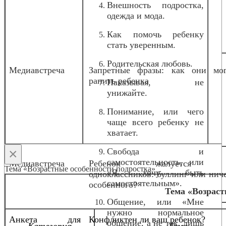
Внешность подростка,
одежда и мода.
Как помочь ребенку
стать уверенным.
Родительская любовь.
Медиавстреча
Запретные фразы: как они мог
ранить ребенка
Наказывая, не
унижайте.
Понимание, или чего
чаще всего ребенку не
хватает.
×
Свобода и
самостоятельность, или
Медиавстреча
Ребенок жалуется 
Тема «Возрастные особенности подростка»
«Я хочу быть
одноклассников: буллинг или нич
самостоятельным».
особенного?
о
Тема «Возраст
Общение, или «Мне
нужно нормальное
Анкета для
Конфликтен ли ваш ребенок?
общение, а не так, лишь
Категория
Тема