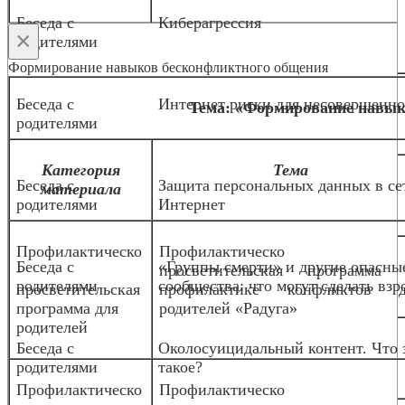
Беседа с
Киберагрессия
×
родителями
Формирование навыков бесконфликтного общения
Беседа с
Интернет риски для несовершенн
Тема: «Формирование навык
родителями
Категория
Тема
Беседа с
Защита персональных данных в се
материала
родителями
Интернет
Профилактическо
Профилактическо
Беседа с
«Группы смерти» и другие опасны
-
просветительская программа 
родителями
сообщества: что могут сделать взр
просветительская
профилактике конфликтов д
программа для
родителей «Радуга»
родителей
Беседа с
Околосуицидальный контент. Что 
родителями
такое?
Профилактическо
Профилактическо