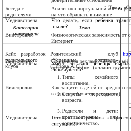
Тема: «С
Беседа с
Аналитика виртуальной жизни реб
родителями
на что обращать внимание
Медиавстреча
Что делать, если ребенка травя
школе?
Категория
Тема
материала
Видеоролик
Физиологическая зависимость от с
Интернет
Кейс разработок
Родительский клуб
http
родительского
«Успешные родители»
Видеоролик
Социальная реклама "Безопасный
Медиавстреча
Умеет ли ваш ребенок выража
клуба
(Попова А.О.)
интернет - детям" (онлайн груминг
свои чувства?
Типы семейного
воспитания.
Видеоролик
Как защитить детей от вредного к
в соцсетях (советы психолога)
Секреты переходного
возраста.
Родители и дети:
противостояние или
Медиавстреча
Готов ли ваш ребенок к стрессо
сотрудничество.
ситуации?