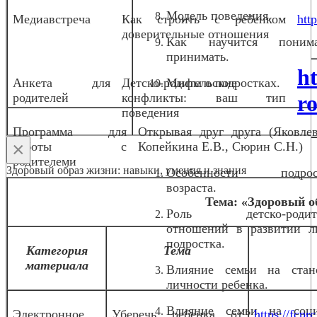
Модель поведения.
Медиавстреча
Как строить с ребенком
htt
доверительные отношения
Как научится пони
принимать.
h
Анкета для
Детско-родительские
Мифы о подростках.
родителей
конфликты: ваш тип
ro
поведения
Программа для
Открывая друг друга (Яковлев
×
работы с
Копейкина Е.В., Сюрин С.Н.)
родителеми
Здоровый образ жизни: навыки, умения и знания
Особенности подрост
возраста.
Тема: «Здоровый о
Роль детско-родите
отношений в развитии л
подростка.
Категория
Тема
материала
Влияние семьи на стан
личности ребенка.
Влияние семьи на соц
Электронное
Уберечь ребенка от
https://fcpr