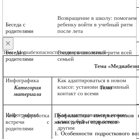
Возвращение в школу: помогаем
Беседа с
ребенку войти в учебный ритм
родителями
после лета
×
Беседа с
Входим в школьный ритм всей
Тема «Медиабезопасность несовершеннолетних»
родителями
семьей
Тема «Медиабезо
Инфографика
Как адаптироваться в новом
классе: установи позитивный
Категория
Тема
контакт со всеми
материала
Инфографика
Как адаптироваться в новом
Кейс разработка
Профилактика интернет-рисков 
классе: будь готов помочь
встречи с
жизни детей и подростков
другим
родителями
1. Особенности подросткового во