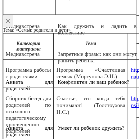
×
Медиавстреча
Как дружить и ладить в
Тема: «Семья: родители и дети»
коллективе
Категория
Тема
материала
Медиавстреча
Запретные фразы: как они могут
ранить ребенка
Программа работы
Программа «Счастливая
htt
с родителями
семья» (Моргунова Э.Н.)
nau
Анкета для
Конфликтен ли ваш ребенок?
родителей
Сборник бесед для
Счастье, это когда тебя
htt
родителей по
понимают! (Толстоухова
psi
психолого-
Н.С.)
педагогическому
просвещению
Анкета для
Умеет ли ребенок дружить?
родителей
родителей