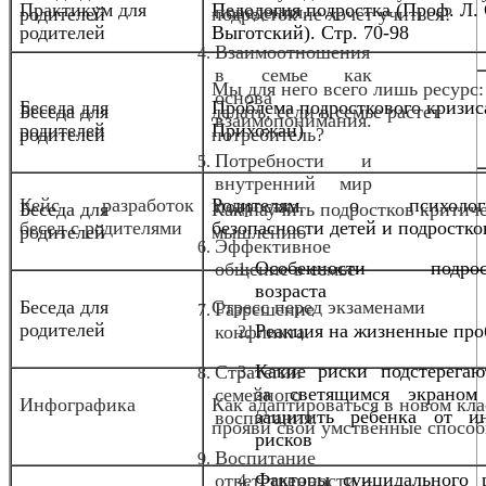
Практикум для
Педология подростка (Проф. Л. 
поведения.
родителей
подросток не хочет учиться?
родителей
Выготский). Стр. 70-98
Взаимоотношения
в семье как
Мы для него всего лишь ресурс:
основа
Беседа для
Проблема подросткового кризис
Беседа для
делать, если в семье растет
взаимопонимания.
родителей
Прихожан)
родителей
потребитель?
Потребности и
внутренний мир
Кейс разработок
Родителям о психологи
подростка.
Беседа для
Как научить подростков критич
бесед с родителями
безопасности детей и подростко
родителей
мышлению
Эффективное
Особенности подрост
общение в семье
возраста
Беседа для
Стресс перед экзаменами
Разрешение
родителей
Реакция на жизненные пр
конфликта.
Какие риски подстерегаю
Стратегии
за светящимся экрано
семейного
Инфографика
Как адаптироваться в новом кла
защитить ребенка от ин
воспитания.
прояви свои умственные спосо
рисков
Воспитание
Факторы суицидального 
ответственности –