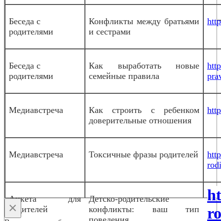
Беседа с
Конфликты между братьями
htt
родителями
и сестрами
Беседа с
Как выработать новые
htt
родителями
семейные правила
pra
Медиавстреча
Как строить с ребенком
htt
доверительные отношения
Медиавстреча
Токсичные фразы родителей
htt
rodi
h
Анкета для
Детско-родительские
×
родителей
конфликты: ваш тип
ro
поведения