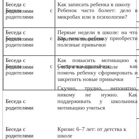
Беседа с
Как записать ребенка в школу
Беседа с
Ребенок часто болеет: дело в
родителями
родителями
микробах или в психологии?
Беседа с
Первые недели в школе: на что
Беседа с
Как помочь ребенку приобрести
родителями
обратить внимание
родителями
полезные привычки
Беседа с
Как повысить мотивацию к
Беседа с
Сестрички-привычки: как
родителями
учебе в начальной школе
родителями
помочь ребенку сформировать и
закрепить новые привычки
Скучно, трудно, непонятно,
никому не нужно. Как
Беседа с
поддерживать у школьника
родителями
мотивацию учиться
Беседа с
Кризис 6–7 лет: от детства к
родителями
школе