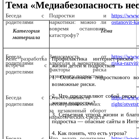
Тема «Медиабезопасность не
Беседа с
Подростки и
https://www
родителями
наркотики: можно ли
ostanovit-ka
вовремя остановить
Категория
Тема
катастрофу?
материала
Беседа с
Зависимость от
https://www.
Кейс разработка
Профилактика интернет-рисков
родителями
алкоголя и наркотиков:
riska-razvit
встречи с
жизни детей и подростков
факторы риска
родителями
развития у подростков
1. Особенности подросткового во
возможные риски.
2. Что представляют собой риски 
Беседа с
Ответственность
https://www.
жизни подростка?
родителями
несовершеннолетних
right/otvet
за незаконный оборот
3. Серьезная угроза жизни и благ
наркотических средств
подростка — опасные сайты в Инте
4. Как понять, что есть угроза?
Беседа с
Что делать родителям,
https://www.