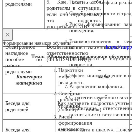
5. Как вести себя
Наркотики – мифы и реаль
родителями
родителям в ситуации,
Семейные ценности и трад
если они подозревают,
что подросток
Риски формирования зав
употребляет ПАВ
поведения.
×
Взаимоотношения в се
Формирование навыков обучения
Электронное
Воспитание
https://stopp
основа взаимопонимания.
наглядное
ответственностью
Тема: «Формирование навыков обучения 
Потребности и внутрен
пособие по
(ФГБНУ ЦЗПИИД)
подростка.
работе с
Наркотики –
родителями
Эффективное общение в с
мифы и
Категория
Тема
реальность.
материала
Разрешение конфликта.
Семейные
Стратегии семейного восп
ценности и
Беседа для
Как заставить подростка учитьс
традиции.
Воспитание ответствен
родителей
(спойлер — никак)
воспитание ответственнос
Риски
формирования
зависимого
Беседа для
«Не хочу идти в школу». Почем